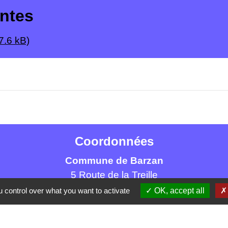
intes
7.6 kB)
Coordonnées
Commune de Barzan
5 Route de la Treille
17120 Barzan - FRANCE
 control over what you want to activate
OK, accept all
+33 5 46 90 42 80