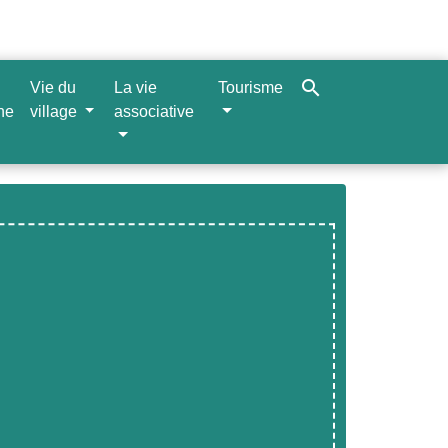
search
Vie du
La vie
Tourisme
ne
village
associative