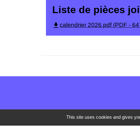
Liste de pièces jo
file_download
calendrier 2026.pdf (PDF - 64
This site uses cookies and gives you