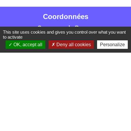
Coordonnées
Commune de Barzan
This site uses cookies and gives you control over what you want
5 Route de la Treille
to activate
17120 Barzan - FRANCE
OK, accept all
Deny all cookies
Personalize
+33 5 46 90 42 80
Liens