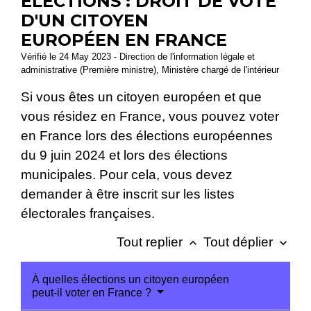
ÉLECTIONS : DROIT DE VOTE
D'UN CITOYEN
EUROPÉEN EN FRANCE
Vérifié le 24 May 2023 - Direction de l'information légale et
administrative (Première ministre), Ministère chargé de l'intérieur
Si vous êtes un citoyen européen et que
vous résidez en France, vous pouvez voter
en France lors des élections européennes
du 9 juin 2024 et lors des élections
municipales. Pour cela, vous devez
demander à être inscrit sur les listes
électorales françaises.
Tout replier
Tout déplier
keyboard_arrow_up
keyboard_arrow_down
À quelles élections un citoyen européen
peut-il voter en France ?