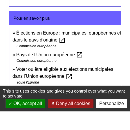
Pour en savoir plus
Élections en Europe : municipales, européennes et
open_in_new
dans le pays d'origine
Commission européenne
open_in_new
Pays de l'Union européenne
Commission européenne
Voter ou être éligible aux élections municipales
open_in_new
dans l'Union européenne
Toute l'Europe
This site uses cookies and gives you control over what you want
to activate
Signaler une erreur sur cette page
OK, accept all
Deny all cookies
Personalize