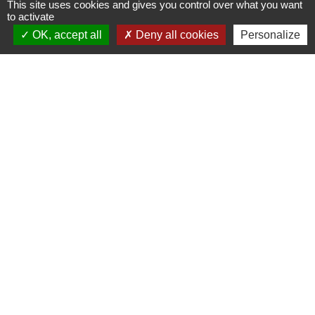
This site uses cookies and gives you control over what you want
17120 Barzan - FRANCE
to activate
+33 5 46 90 42 80
OK, accept all
Deny all cookies
Personalize
Liens
Communauté d'agglomération Royan Atlantique
(CARA)
Département de la Charente Maritime
Site archéologique du Fâ
-
-