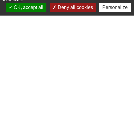
+33 5 46 90 42 80
OK, accept all
Deny all cookies
Personalize
Liens
Communauté d'agglomération Royan Atlantique
(CARA)
Département de la Charente Maritime
Site archéologique du Fâ
Mentions légales
-
Politique de confidentialité
-