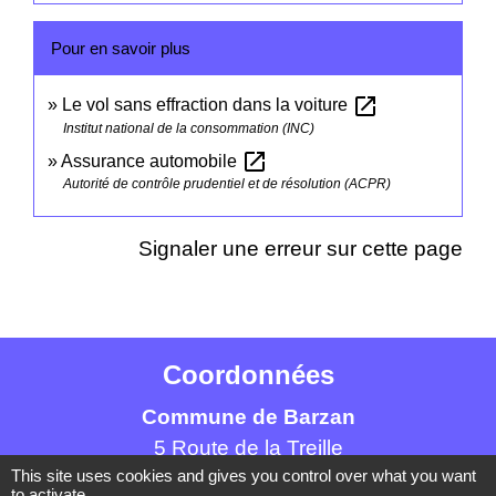
Pour en savoir plus
open_in_new
Le vol sans effraction dans la voiture
Institut national de la consommation (INC)
open_in_new
Assurance automobile
Autorité de contrôle prudentiel et de résolution (ACPR)
Signaler une erreur sur cette page
Coordonnées
Commune de Barzan
5 Route de la Treille
This site uses cookies and gives you control over what you want
17120 Barzan - FRANCE
to activate