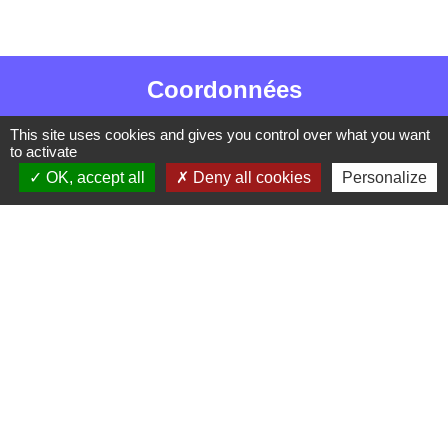
Coordonnées
Commune de Barzan
This site uses cookies and gives you control over what you want
to activate
5 Route de la Treille
OK, accept all
Deny all cookies
Personalize
17120 Barzan - FRANCE
+33 5 46 90 42 80
Liens