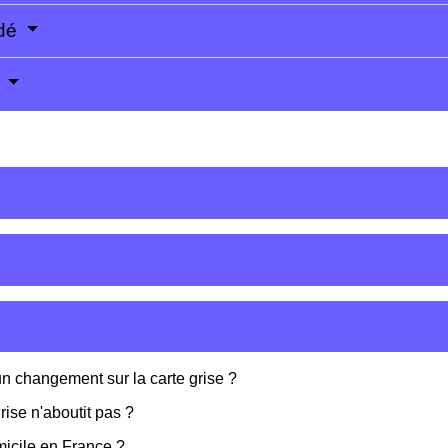
édé
e
n changement sur la carte grise ?
ise n'aboutit pas ?
micile en France ?