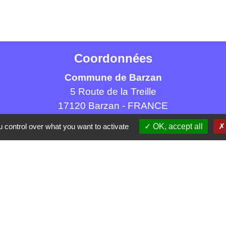
Coordonnées
Commune de Barzan
5 Route de la Treille
17120 Barzan - FRANCE
+33 5 46 90 42 80
 control over what you want to activate
OK, accept all