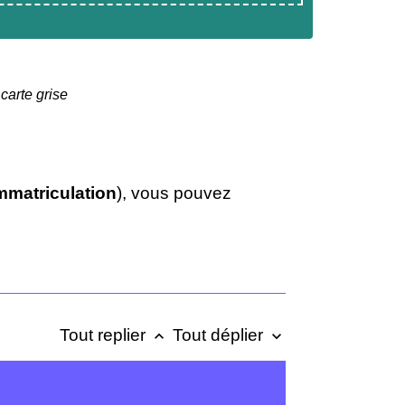
carte grise
immatriculation
), vous pouvez
Tout replier
Tout déplier
keyboard_arrow_up
keyboard_arrow_down