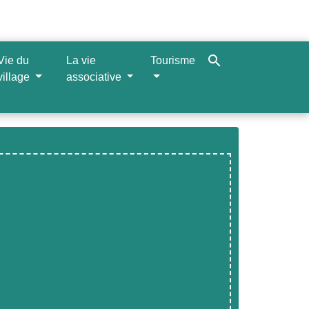
search
Vie du
La vie
Tourisme
village
associative