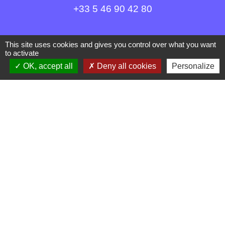
+33 5 46 90 42 80
This site uses cookies and gives you control over what you want
to activate
OK, accept all
Deny all cookies
Personalize
Liens
Communauté d'agglomération Royan Atlantique
(CARA)
Département de la Charente Maritime
Site archéologique du Fâ
Mentions légales
-
Politique de confidentialité
-