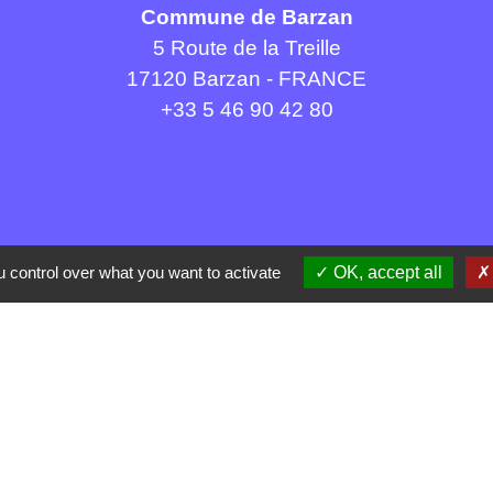
Commune de Barzan
5 Route de la Treille
17120 Barzan - FRANCE
+33 5 46 90 42 80
 control over what you want to activate
OK, accept all
Liens
mération Royan Atlantique (CARA)
Charente Maritime
du Fâ