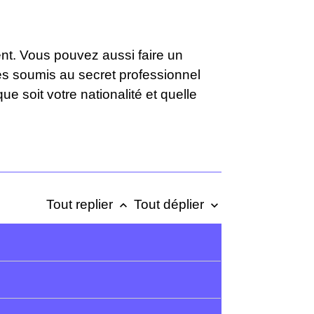
nt. Vous pouvez aussi faire un
es soumis au secret professionnel
e soit votre nationalité et quelle
Tout replier
Tout déplier
keyboard_arrow_up
keyboard_arrow_down