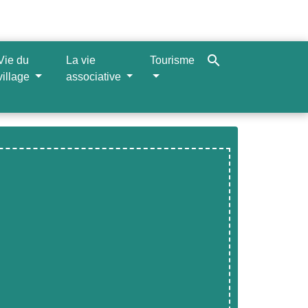
search
Vie du
La vie
Tourisme
village
associative