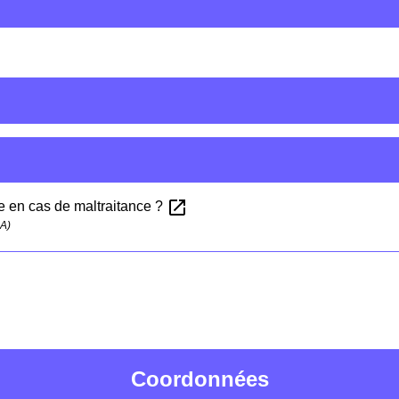
open_in_new
e en cas de maltraitance ?
SA)
Coordonnées