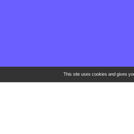
This site uses cookies and gives you
Communauté d'agglo
Département de la 
Site archéologique 