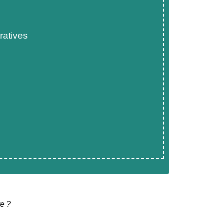
ratives
re ?