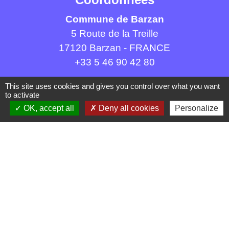
Commune de Barzan
5 Route de la Treille
17120 Barzan - FRANCE
+33 5 46 90 42 80
This site uses cookies and gives you control over what you want
to activate
OK, accept all
Deny all cookies
Personalize
Liens
Communauté d'agglomération Royan Atlantique
(CARA)