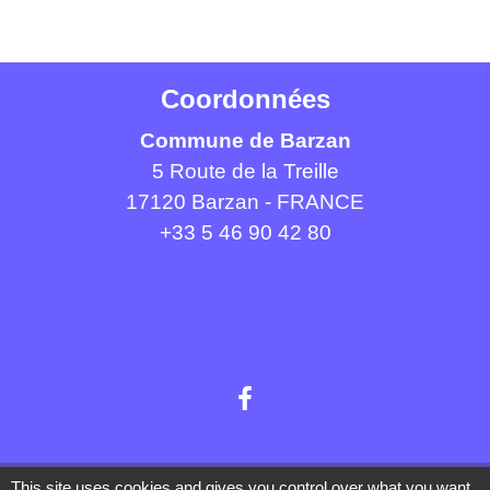
Coordonnées
Commune de Barzan
5 Route de la Treille
17120 Barzan - FRANCE
+33 5 46 90 42 80
Liens
This site uses cookies and gives you control over what you want