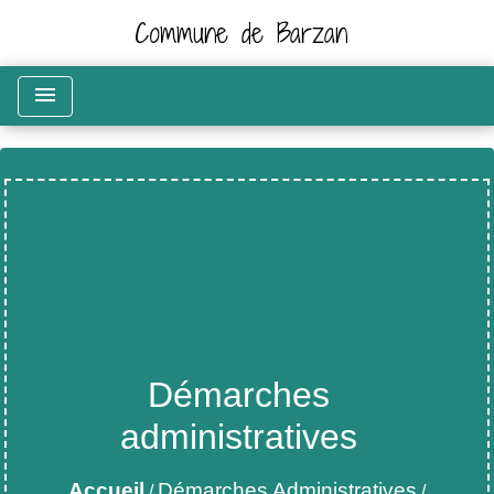
Commune de Barzan
menu
Démarches
administratives
Accueil
Démarches Administratives
/
/