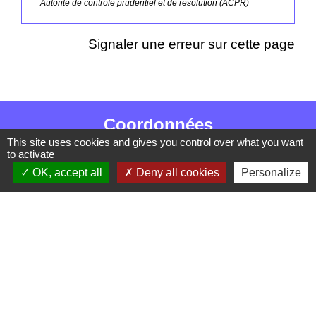
Autorité de contrôle prudentiel et de résolution (ACPR)
Signaler une erreur sur cette page
Coordonnées
This site uses cookies and gives you control over what you want
Commune de Barzan
to activate
5 Route de la Treille
OK, accept all
Deny all cookies
Personalize
17120 Barzan - FRANCE
+33 5 46 90 42 80