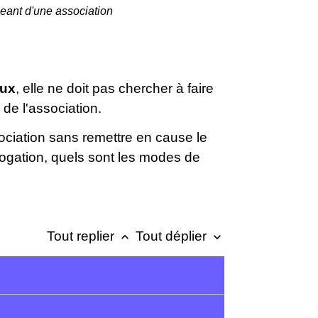
eant d'une association
aux
, elle ne doit pas chercher à faire
de l'association.
ociation sans remettre en cause le
rogation, quels sont les modes de
Tout replier
Tout déplier
keyboard_arrow_up
keyboard_arrow_down