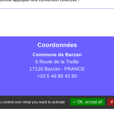
Coordonnées
Commune de Barzan
5 Route de la Treille
17120 Barzan - FRANCE
+33 5 46 90 42 80
 control over what you want to activate
OK, accept all