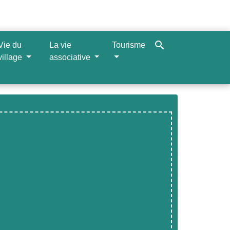
search
Vie du
La vie
Tourisme
village
associative