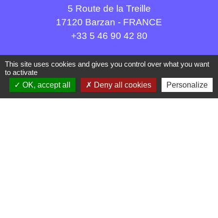
5 Route de la Treille
17120 Barzan - FRANCE
+33 5 46 90 42 80
This site uses cookies and gives you control over what you want
to activate
OK, accept all
Deny all cookies
Personalize
Liens
Communauté d'agglomération Royan Atlantique
(CARA)
Département de la Charente Maritime
Site archéologique du Fâ