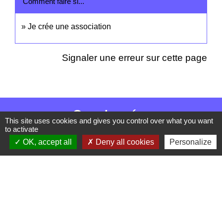
Comment faire si...
Je crée une association
Signaler une erreur sur cette page
Coordonnées
This site uses cookies and gives you control over what you want
to activate
Commune de Barzan
OK, accept all
Deny all cookies
Personalize
5 Route de la Treille
17120 Barzan - FRANCE
+33 5 46 90 42 80