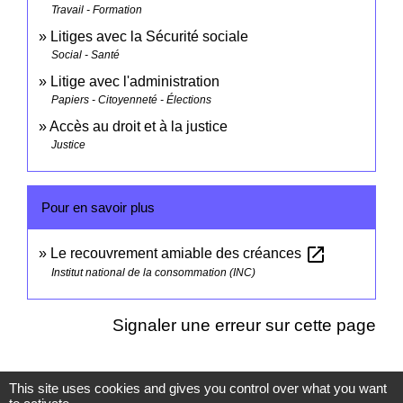
Travail - Formation
Litiges avec la Sécurité sociale
Social - Santé
Litige avec l'administration
Papiers - Citoyenneté - Élections
Accès au droit et à la justice
Justice
Pour en savoir plus
open_in_new
Le recouvrement amiable des créances
Institut national de la consommation (INC)
Signaler une erreur sur cette page
This site uses cookies and gives you control over what you want